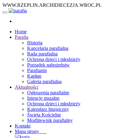
WWW.RZEPLIN.ARCHIDIECEZJA.WROC.PL
Home
Parafia
Historia
Kancelaria parafialna
Rada parafialna
Ochrona dzieci i młodzieży
Porządek nabożeństw
Parafianin
Kapłan
Galeria parafialna
Aktualności
Ogłoszenia parafialne
Intencje mszalne
Ochrona dzieci i młodzieży
Kalendarz liturgiczny
Święta Kościelne
Modlitewnik parafialny
Kontakt
Mapa strony