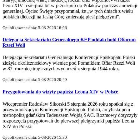
Leon XIV 5 sierpnia br. w przesłaniu do Polaków podczas audiencji
generalnej. Ojciec Święty przypomniał, że „w tych dniach z wielu
polskich diecezji na Jasną Górę zmierzają piesi pielgrzymi”.
Opublikowane dnia: 5-08-2026 16:06
Delegacja Sekretariatu Generalnego KEP oddała hołd Ofiarom
Rzezi Woli
Delegacja Sekretariatu Generalnego Konferencji Episkopatu Polski
złożyła okolicznościowy wieniec pod Pomnikiem Ofiar Rzezi Woli
w 82. rocznicę tragicznych wydarzeń z sierpnia 1944 roku.
Opublikowane dnia: 5-08-2026 20:49
Przygotowania do wizyty papieża Leona XIV w Polsce
Wicepremier Radosław Sikorski 5 sierpnia 2026 roku spotkał się z
przewodniczącym Konferencji Episkopatu Polski, arcybiskupem
metropolitą gdańskim Tadeuszem Wojdą SAC. Rozmowy dotyczyły
rozpoczęcia przygotowań do pierwszej pielgrzymki papieża Leona
XIV do Polski.
Opublikowane dnia: 5-08-2026 15:30