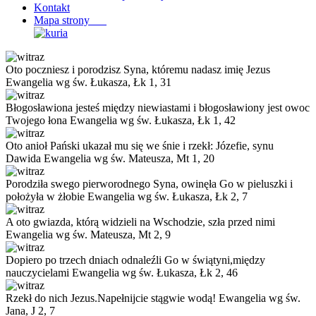
Kontakt
Mapa strony
Oto poczniesz i porodzisz Syna, któremu nadasz imię Jezus
Ewangelia wg św. Łukasza, Łk 1, 31
Błogosławiona jesteś między niewiastami i błogosławiony jest owoc
Twojego łona
Ewangelia wg św. Łukasza, Łk 1, 42
Oto anioł Pański ukazał mu się we śnie i rzekł: Józefie, synu
Dawida
Ewangelia wg św. Mateusza, Mt 1, 20
Porodziła swego pierworodnego Syna, owinęła Go w pieluszki i
położyła w żłobie
Ewangelia wg św. Łukasza, Łk 2, 7
A oto gwiazda, którą widzieli na Wschodzie, szła przed nimi
Ewangelia wg św. Mateusza, Mt 2, 9
Dopiero po trzech dniach odnaleźli Go w świątyni,między
nauczycielami
Ewangelia wg św. Łukasza, Łk 2, 46
Rzekł do nich Jezus.Napełnijcie stągwie wodą!
Ewangelia wg św.
Jana, J 2, 7