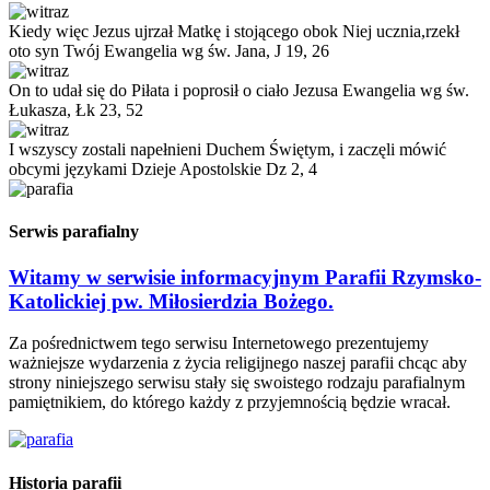
Kiedy więc Jezus ujrzał Matkę i stojącego obok Niej ucznia,rzekł
oto syn Twój
Ewangelia wg św. Jana, J 19, 26
On to udał się do Piłata i poprosił o ciało Jezusa
Ewangelia wg św.
Łukasza, Łk 23, 52
I wszyscy zostali napełnieni Duchem Świętym, i zaczęli mówić
obcymi językami
Dzieje Apostolskie Dz 2, 4
Serwis parafialny
Witamy w serwisie informacyjnym Parafii Rzymsko-
Katolickiej pw. Miłosierdzia Bożego.
Za pośrednictwem tego serwisu Internetowego prezentujemy
ważniejsze wydarzenia z życia religijnego naszej parafii chcąc aby
strony niniejszego serwisu stały się swoistego rodzaju parafialnym
pamiętnikiem, do którego każdy z przyjemnością będzie wracał.
Historia parafii