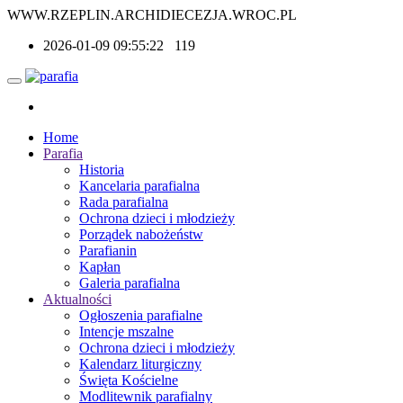
WWW.RZEPLIN.ARCHIDIECEZJA.WROC.PL
2026-01-09 09:55:22
119
Home
Parafia
Historia
Kancelaria parafialna
Rada parafialna
Ochrona dzieci i młodzieży
Porządek nabożeństw
Parafianin
Kapłan
Galeria parafialna
Aktualności
Ogłoszenia parafialne
Intencje mszalne
Ochrona dzieci i młodzieży
Kalendarz liturgiczny
Święta Kościelne
Modlitewnik parafialny