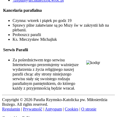
rzeplin@archidiecezja.wroc.pl
Kancelaria parafialna
Czynna: wtorek i piątek po godz 19
Sprawy pilne załatwiane są po Mszy św w zakrystii lub na
plebanii.
Proboszcz parafii
Ks. Mieczysław Michajluk
Serwis Parafii
Za pośrednictwem tego serwisu
Internetowego prezentujemy ważniejsze
wydarzenia z życia religijnego naszej
parafii chcąc aby strony niniejszego
serwisu stały się swoistego rodzaju
parafialnym pamiętnikiem, do którego
każdy z przyjemnością będzie wracał.
Copyright © 2026 Parafia Rzymsko-Katolicka pw. Miłosierdzia
Bożego. All rights reserved.
Regulamin
|
Prywatność
|
Antyspam
|
Cookies
|
O stronie