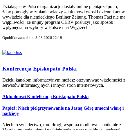
Działające w Polsce organizacje dostały unijne pieniądze po to,
żeby pomogły w zmianie władzy – tak mówi włoski dziennikarz w
wywiadzie dla niemieckiego Berliner Zeitung. Thomas Fazi nie ma
wątpliwości, że unijny program CERV posłużył jako sposób
wpłynięcia na wybory w Polsce i na Węgrzech.
Opublikowane dnia: 8-08-2026 22:19
Konferencja Episkopatu Polski
Dzięki kanałom informacyjnym możesz otrzymywać wiadomości z
serwisów informacyjnych i innych stron internetowych.
Aktualności Konfeferncji Episkopatu Polski
Papież: Niech pielgrzymowanie na Jasną Górę umocni wiarę i
nadzieję
Niech to świadectwo, trud drogi, wspólna modlitwa i spotkanie z
Maryją umocnią wiarę i nadzieję rodzin oraz wspólnot - wskazał