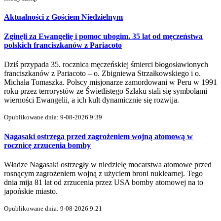
Aktualności z Gościem Niedzielnym
Zginęli za Ewangelię i pomoc ubogim. 35 lat od męczeństwa
polskich franciszkanów z Pariacoto
Dziś przypada 35. rocznica męczeńskiej śmierci błogosławionych
franciszkanów z Pariacoto – o. Zbigniewa Strzałkowskiego i o.
Michała Tomaszka. Polscy misjonarze zamordowani w Peru w 1991
roku przez terrorystów ze Świetlistego Szlaku stali się symbolami
wierności Ewangelii, a ich kult dynamicznie się rozwija.
Opublikowane dnia: 9-08-2026 9:39
Nagasaki ostrzega przed zagrożeniem wojną atomową w
rocznicę zrzucenia bomby
Władze Nagasaki ostrzegły w niedzielę mocarstwa atomowe przed
rosnącym zagrożeniem wojną z użyciem broni nuklearnej. Tego
dnia mija 81 lat od zrzucenia przez USA bomby atomowej na to
japońskie miasto.
Opublikowane dnia: 9-08-2026 9:21