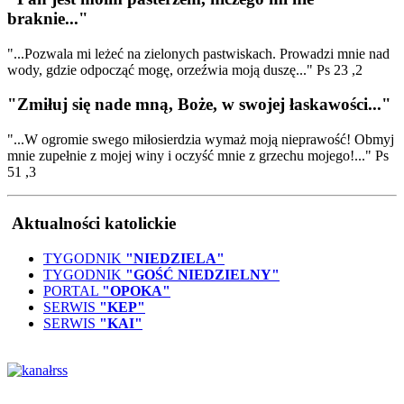
braknie..."
"...Pozwala mi leżeć na zielonych pastwiskach. Prowadzi mnie nad
wody, gdzie odpocząć mogę, orzeźwia moją duszę..." Ps 23 ,2
"Zmiłuj się nade mną, Boże, w swojej łaskawości..."
"...W ogromie swego miłosierdzia wymaż moją nieprawość! Obmyj
mnie zupełnie z mojej winy i oczyść mnie z grzechu mojego!..." Ps
51 ,3
Aktualności katolickie
TYGODNIK
"NIEDZIELA"
TYGODNIK
"GOŚĆ NIEDZIELNY"
PORTAL
"OPOKA"
SERWIS
"KEP"
SERWIS
"KAI"