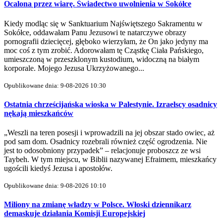
Ocalona przez wiarę. Świadectwo uwolnienia w Sokółce
Kiedy modląc się w Sanktuarium Najświętszego Sakramentu w
Sokółce, oddawałam Panu Jezusowi te natarczywe obrazy
pornografii dziecięcej, głęboko wierzyłam, że On jako jedyny ma
moc coś z tym zrobić. Adorowałam tę Cząstkę Ciała Pańskiego,
umieszczoną w przeszklonym kustodium, widoczną na białym
korporale. Mojego Jezusa Ukrzyżowanego...
Opublikowane dnia: 9-08-2026 10:30
Ostatnia chrześcijańska wioska w Palestynie. Izraelscy osadnicy
nękają mieszkańców
„Weszli na teren posesji i wprowadzili na jej obszar stado owiec, aż
pod sam dom. Osadnicy rozebrali również część ogrodzenia. Nie
jest to odosobniony przypadek” – relacjonuje proboszcz ze wsi
Taybeh. W tym miejscu, w Biblii nazywanej Efraimem, mieszkańcy
ugościli kiedyś Jezusa i apostołów.
Opublikowane dnia: 9-08-2026 10:10
Miliony na zmianę władzy w Polsce. Włoski dziennikarz
demaskuje działania Komisji Europejskiej