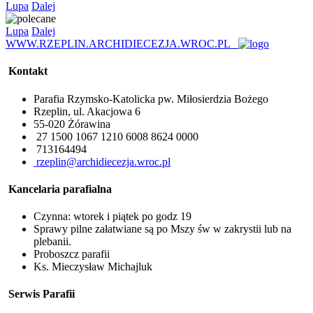
Lupa
Dalej
Lupa
Dalej
WWW.RZEPLIN.ARCHIDIECEZJA.WROC.PL
Kontakt
Parafia Rzymsko-Katolicka pw. Miłosierdzia Bożego
Rzeplin, ul. Akacjowa 6
55-020 Żórawina
27 1500 1067 1210 6008 8624 0000
713164494
rzeplin@archidiecezja.wroc.pl
Kancelaria parafialna
Czynna: wtorek i piątek po godz 19
Sprawy pilne załatwiane są po Mszy św w zakrystii lub na
plebanii.
Proboszcz parafii
Ks. Mieczysław Michajluk
Serwis Parafii