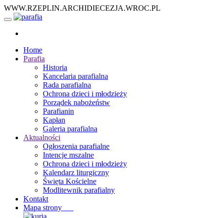
WWW.RZEPLIN.ARCHIDIECEZJA.WROC.PL
Home
Parafia
Historia
Kancelaria parafialna
Rada parafialna
Ochrona dzieci i młodzieży
Porządek nabożeństw
Parafianin
Kapłan
Galeria parafialna
Aktualności
Ogłoszenia parafialne
Intencje mszalne
Ochrona dzieci i młodzieży
Kalendarz liturgiczny
Święta Kościelne
Modlitewnik parafialny
Kontakt
Mapa strony