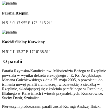
Parafia Rzeplin
N 51° 0' 17.95" E 17° 1' 15.21"
Kościół filialny Karwiany
N 51° 1' 15.2" E 17° 0' 38.51"
O parafii
Parafia Rzymsko-Katolicka pw. Miłosierdzia Bożego w Rzeplinie
powstała w wyniku dekretu erekcyjnego J. E. Ks. Arcybiskupa
Mariana Gołębiewskiego z dnia 25. maja 2005, o powołaniu do
istnienia nowej parafii archidiecezji wrocławskiej z siedzibą w
Rzeplinie, składającącej się z kościoła parafialnego w Rzeplinie,
filialnego w Karwianach i wiosek przynależnych: Komorowice,
Suchy Dwór, Szukalice.
Pierwszym proboszczem parafii został Ks. mgr Andrzej Ilnicki.