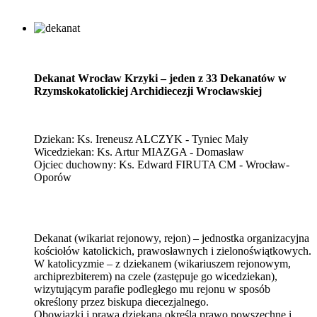
Dekanat Wrocław Krzyki – jeden z 33 Dekanatów w
Rzymskokatolickiej Archidiecezji Wrocławskiej
Dziekan: Ks. Ireneusz ALCZYK - Tyniec Mały
Wicedziekan: Ks. Artur MIAZGA - Domasław
Ojciec duchowny: Ks. Edward FIRUTA CM - Wrocław-
Oporów
Dekanat (wikariat rejonowy, rejon) – jednostka organizacyjna
kościołów katolickich, prawosławnych i zielonoświątkowych.
W katolicyzmie – z dziekanem (wikariuszem rejonowym,
archiprezbiterem) na czele (zastępuje go wicedziekan),
wizytującym parafie podległego mu rejonu w sposób
określony przez biskupa diecezjalnego.
Obowiązki i prawa dziekana określa prawo powszechne i