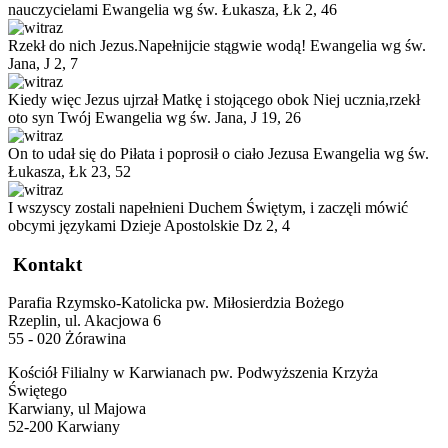
nauczycielami
Ewangelia wg św. Łukasza, Łk 2, 46
Rzekł do nich Jezus.Napełnijcie stągwie wodą!
Ewangelia wg św.
Jana, J 2, 7
Kiedy więc Jezus ujrzał Matkę i stojącego obok Niej ucznia,rzekł
oto syn Twój
Ewangelia wg św. Jana, J 19, 26
On to udał się do Piłata i poprosił o ciało Jezusa
Ewangelia wg św.
Łukasza, Łk 23, 52
I wszyscy zostali napełnieni Duchem Świętym, i zaczęli mówić
obcymi językami
Dzieje Apostolskie Dz 2, 4
Kontakt
Parafia Rzymsko-Katolicka pw. Miłosierdzia Bożego
Rzeplin, ul. Akacjowa 6
55 - 020 Żórawina
Kościół Filialny w Karwianach pw. Podwyższenia Krzyża
Świętego
Karwiany, ul Majowa
52-200 Karwiany