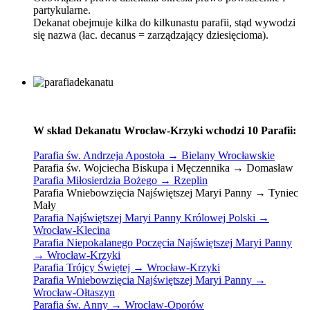
partykularne.
Dekanat obejmuje kilka do kilkunastu parafii, stąd wywodzi
się nazwa (łac. decanus = zarządzający dziesięcioma).
W skład Dekanatu Wrocław-Krzyki wchodzi 10 Parafii:
Parafia św. Andrzeja Apostoła → Bielany Wrocławskie
Parafia św. Wojciecha Biskupa i Męczennika → Domasław
Parafia Miłosierdzia Bożego → Rzeplin
Parafia Wniebowzięcia Najświętszej Maryi Panny → Tyniec
Mały
Parafia Najświętszej Maryi Panny Królowej Polski →
Wrocław-Klecina
Parafia Niepokalanego Poczęcia Najświętszej Maryi Panny
→ Wrocław-Krzyki
Parafia Trójcy Świętej → Wrocław-Krzyki
Parafia Wniebowzięcia Najświętszej Maryi Panny →
Wrocław-Ołtaszyn
Parafia św. Anny → Wrocław-Oporów