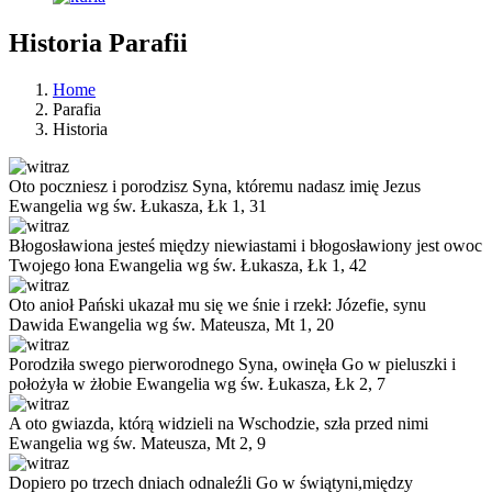
Historia Parafii
Home
Parafia
Historia
Oto poczniesz i porodzisz Syna, któremu nadasz imię Jezus
Ewangelia wg św. Łukasza, Łk 1, 31
Błogosławiona jesteś między niewiastami i błogosławiony jest owoc
Twojego łona
Ewangelia wg św. Łukasza, Łk 1, 42
Oto anioł Pański ukazał mu się we śnie i rzekł: Józefie, synu
Dawida
Ewangelia wg św. Mateusza, Mt 1, 20
Porodziła swego pierworodnego Syna, owinęła Go w pieluszki i
położyła w żłobie
Ewangelia wg św. Łukasza, Łk 2, 7
A oto gwiazda, którą widzieli na Wschodzie, szła przed nimi
Ewangelia wg św. Mateusza, Mt 2, 9
Dopiero po trzech dniach odnaleźli Go w świątyni,między