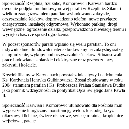
Społeczność Rzeplina, Szukalic, Komorowic i Karwian bardzo
owocnie podjęła trud budowy nowej parafii w Rzeplinie. Siłami i
wielkim zaangażowaniem parafian wybudowano zakrystię,
oczyszczalnie ścieków, doprowadzono telefon, nowe przyłącze
energetyczne, instalację odgromową. Wykonano parking, drogi
wewnętrzne, ogrodzenie działki, przeprowadzono niwelację terenu i
wycięto chaszcze sprzed ogrodzenia.
W poczet sponsorów parafii wpisało się wielu parafian. To oni
indywidualnie ufundowali materiał budowlany na zakrystię, siatkę
na ogrodzenie, wykopy pod oczyszczalnie ścieków. Sfinansowali
prace budowlane, stolarskie i elektryczne oraz grzewcze przy
zakrystii i kościele.
Kościół filialny w Karwianach powstał z inicjatywy i nadchnienia
Ks. Kardynała Henryka Gulbinowicza. Został zbudowany w roku
2004 staraniem parafian i Ks. Proboszcza Prałata Stanisława Dudka
jako pomnik wdzięczności za pontyfikat Ojca Świętego Jana Pawła
II.
Społeczność Karwian i Komorowic ufundowało dla kościoła m.in.
wyposażenie liturgiczne: monstrancję, welon, kustodię, krzyż
ołtarzowy i lichtarz, świece ołtarzowe, świecę roratnią, kropielnicę
wejściową, patenę