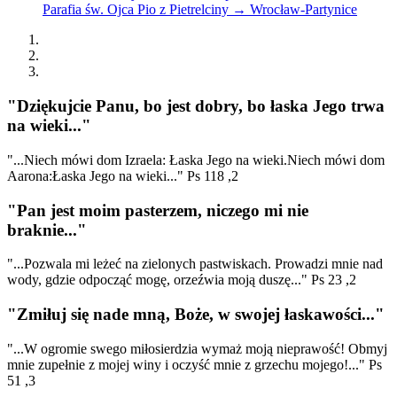
Parafia św. Ojca Pio z Pietrelciny → Wrocław-Partynice
"Dziękujcie Panu, bo jest dobry, bo łaska Jego trwa
na wieki..."
"...Niech mówi dom Izraela: Łaska Jego na wieki.Niech mówi dom
Aarona:Łaska Jego na wieki..." Ps 118 ,2
"Pan jest moim pasterzem, niczego mi nie
braknie..."
"...Pozwala mi leżeć na zielonych pastwiskach. Prowadzi mnie nad
wody, gdzie odpocząć mogę, orzeźwia moją duszę..." Ps 23 ,2
"Zmiłuj się nade mną, Boże, w swojej łaskawości..."
"...W ogromie swego miłosierdzia wymaż moją nieprawość! Obmyj
mnie zupełnie z mojej winy i oczyść mnie z grzechu mojego!..." Ps
51 ,3